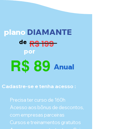
plano
DIAMANTE
R$ 199
de
por
R$ 89
Anual
Cadastre-se e tenha acesso :
Precisa ter curso de 160h
Acesso aos bônus de descontos,
com empresas parceiras
Cursos e treinamentos gratuitos