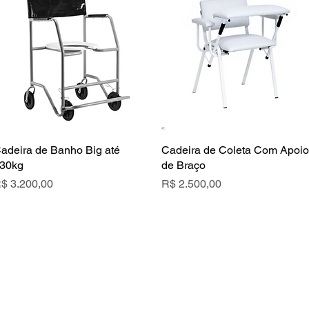
adeira de Banho Big até
Cadeira de Coleta Com Apoio
30kg
de Braço
reço
Preço
$ 3.200,00
R$ 2.500,00
MAPA 
CONTATO
Telefone
+55 (11) 94171-4500