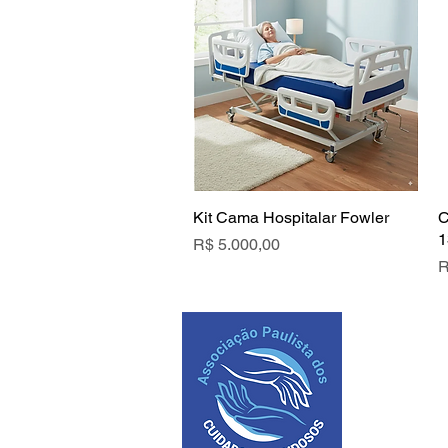
Kit Cama Hospitalar Fowler
C
1
Preço
R$ 5.000,00
P
R