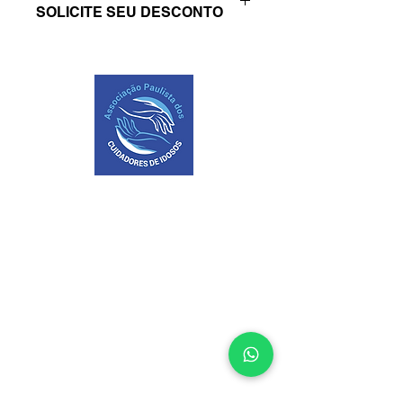
SOLICITE SEU DESCONTO
CHAMAR NO WHATSAPP - CLIQUE 
AQUI
CONTATO
Telefone
+55 (11) 94171-4500
Celular / WhatsApp
+55
(11) 94171-4500
E-mail:
contato@apcidosos.org
Razão Social: Associação Paulista
de Cuidadores de Idosos