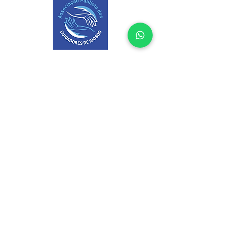
CONTATO
Telefone
+55 (11) 94171-4500
Celular / WhatsApp
+55
(11) 94171-4500
E-mail:
contato@apcidosos.org
Razão Social: Associação Paulista
de Cuidadores de Idosos
CNPJ:
59.394.501
/0001-42
ENDEREÇO
Av. Santa Catarina, 1250 - Sala 05, São